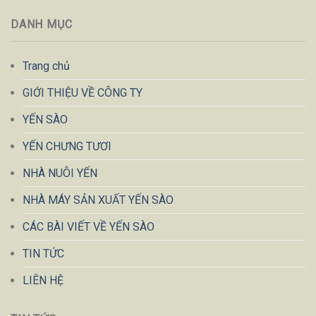
DANH MỤC
Trang chủ
GIỚI THIỆU VỀ CÔNG TY
YẾN SÀO
YẾN CHƯNG TƯƠI
NHÀ NUÔI YẾN
NHÀ MÁY SẢN XUẤT YẾN SÀO
CÁC BÀI VIẾT VỀ YẾN SÀO
TIN TỨC
LIÊN HỆ