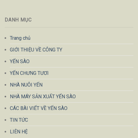
DANH MỤC
Trang chủ
GIỚI THIỆU VỀ CÔNG TY
YẾN SÀO
YẾN CHƯNG TƯƠI
NHÀ NUÔI YẾN
NHÀ MÁY SẢN XUẤT YẾN SÀO
CÁC BÀI VIẾT VỀ YẾN SÀO
TIN TỨC
LIÊN HỆ