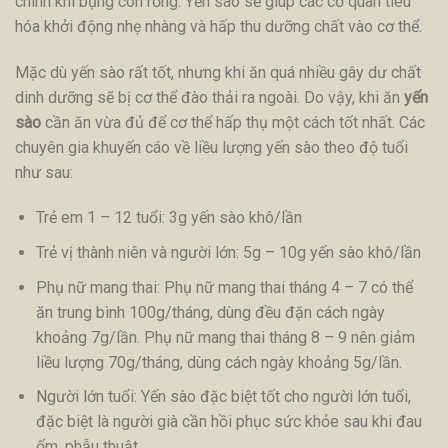
chính khi bụng còn rỗng. Yến sào sẽ giúp các cơ quan tiêu
hóa khởi động nhẹ nhàng và hấp thu dưỡng chất vào cơ thể.
Mặc dù yến sào rất tốt, nhưng khi ăn quá nhiều gây dư chất
dinh dưỡng sẽ bị cơ thể đào thải ra ngoài. Do vậy, khi ăn
yến
sào
cần ăn vừa đủ để cơ thể hấp thụ một cách tốt nhất. Các
chuyên gia khuyến cáo về liều lượng yến sào theo độ tuổi
như sau:
Trẻ em 1 – 12 tuổi: 3g yến sào khô/lần
Trẻ vị thành niên và người lớn: 5g – 10g yến sào khô/lần
Phụ nữ mang thai: Phụ nữ mang thai tháng 4 – 7 có thể
ăn trung bình 100g/tháng, dùng đều đặn cách ngày
khoảng 7g/lần. Phụ nữ mang thai tháng 8 – 9 nên giảm
liều lượng 70g/tháng, dùng cách ngày khoảng 5g/lần.
Người lớn tuổi: Yến sào đặc biệt tốt cho người lớn tuổi,
đặc biệt là người già cần hồi phục sức khỏe sau khi đau
ốm, phẫu thuật.