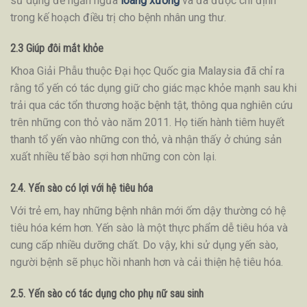
sử dụng để ngăn ngừa
loãng xương
và đã được chỉ định
trong kế hoạch điều trị cho bệnh nhân ung thư.
2.3 Giúp đôi mắt khỏe
Khoa Giải Phẫu thuộc Đại học Quốc gia Malaysia đã chỉ ra
rằng tổ yến có tác dụng giữ cho giác mạc khỏe mạnh sau khi
trải qua các tổn thương hoặc bệnh tật, thông qua nghiên cứu
trên những con thỏ vào năm 2011. Họ tiến hành tiêm huyết
thanh tổ yến vào những con thỏ, và nhận thấy ở chúng sản
xuất nhiều tế bào sợi hơn những con còn lại.
2.4. Yến sào có lợi với hệ tiêu hóa
Với trẻ em, hay những bệnh nhân mới ốm dậy thường có hệ
tiêu hóa kém hơn. Yến sào là một thực phẩm dễ tiêu hóa và
cung cấp nhiều dưỡng chất. Do vậy, khi sử dụng yến sào,
người bệnh sẽ phục hồi nhanh hơn và cải thiện hệ tiêu hóa.
2.5. Yến sào có tác dụng cho phụ nữ sau sinh