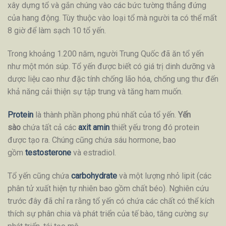
xây dựng tổ và gắn chúng vào các bức tường thẳng đứng
của hang động. Tùy thuộc vào loại tổ mà người ta có thể mất
8 giờ để làm sạch 10 tổ yến.
Trong khoảng 1.200 năm, người Trung Quốc đã ăn tổ yến
như một món súp. Tổ yến được biết có giá trị dinh dưỡng và
dược liệu cao như đặc tính chống lão hóa, chống ung thư đến
khả năng cải thiện sự tập trung và tăng ham muốn.
Protein
là thành phần phong phú nhất của tổ yến.
Yến
sào
chứa tất cả các
axit amin
thiết yếu trong đó protein
được tạo ra. Chúng cũng chứa sáu hormone, bao
gồm
testosterone
và estradiol.
Tổ yến cũng chứa
carbohydrate
và một lượng nhỏ lipit (các
phân tử xuất hiện tự nhiên bao gồm chất béo). Nghiên cứu
trước đây đã chỉ ra rằng tổ yến có chứa các chất có thể kích
thích sự phân chia và phát triển của tế bào, tăng cường sự