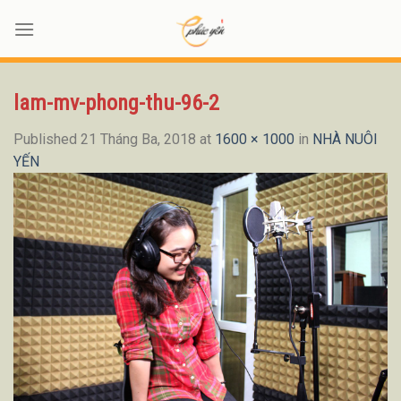
Skip
to
content
lam-mv-phong-thu-96-2
Published
21 Tháng Ba, 2018
at
1600 × 1000
in
NHÀ NUÔI
YẾN