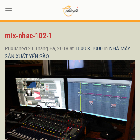
Skip
to
content
mix-nhac-102-1
Published
21 Tháng Ba, 2018
at
1600 × 1000
in
NHÀ MÁY
SẢN XUẤT YẾN SÀO