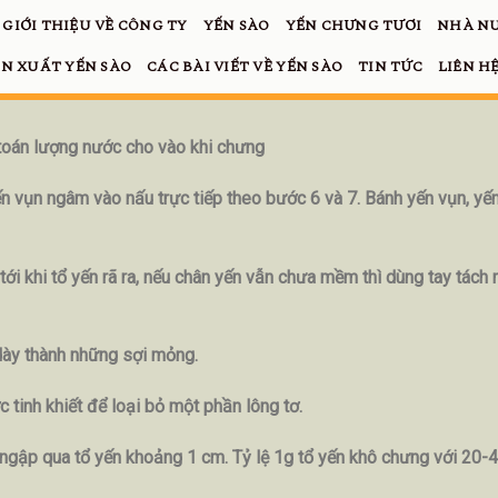
GIỚI THIỆU VỀ CÔNG TY
YẾN SÀO
YẾN CHƯNG TƯƠI
NHÀ NU
N XUẤT YẾN SÀO
CÁC BÀI VIẾT VỀ YẾN SÀO
TIN TỨC
LIÊN H
h toán lượng nước cho vào khi chưng
ến vụn ngâm vào nấu trực tiếp theo bước 6 và 7. Bánh yến vụn, yế
 tới khi tổ yến rã ra, nếu chân yến vẫn chưa mềm thì dùng tay tách
dày thành những sợi mỏng.
 tinh khiết để loại bỏ một phần lông tơ.
ngập qua tổ yến khoảng 1 cm. Tỷ lệ 1g tổ yến khô chưng với 20-