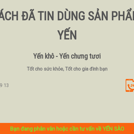
ÁCH ĐÃ TIN DÙNG SẢN PHẨ
YẾN
Yến khô - Yến chưng tươi
Tốt cho sức khỏe, Tốt cho gia đình bạn
9 13
Bạn đang phân vân hoặc cần tư vấn về YẾN SÀO